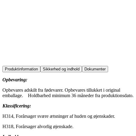
i henhold til IVL-norm og er udviklet til professionel rengøring,
hvor der stilles høje krav til både effektivitet og
materialeskånsomhed.
industry
special
education
transport
Produktinformation
Sikkerhed og indhold
Dokumenter
Opbevaring:
Opbevares adskilt fra fødevarer. Opbevares tillukket i original
emballage.
Holdbarhed minimum 36 måneder fra produktionsdato.
Klassificering:
H314, Forårsager svære ætsninger af huden og øjenskader.
H318, Forårsager alvorlig øjenskade.