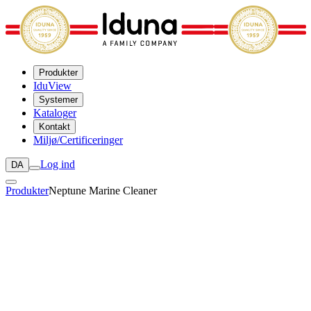
Produkter
IduView
Systemer
Kataloger
Kontakt
Miljø/Certificeringer
Log ind
DA
Produkter
Neptune Marine Cleaner