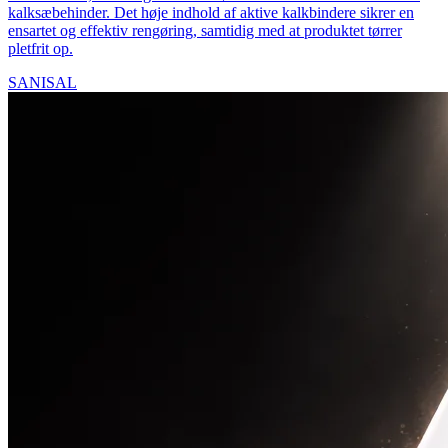
kalksæbehinder. Det høje indhold af aktive kalkbindere sikrer en
ensartet og effektiv rengøring, samtidig med at produktet tørrer
pletfrit op.
SANISAL