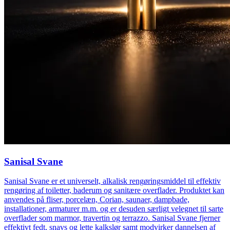
Sanisal Svane
Sanisal Svane er et universelt, alkalisk rengøringsmiddel til effektiv
rengøring af toiletter, baderum og sanitære overflader. Produktet kan
anvendes på fliser, porcelæn, Corian, saunaer, dampbade,
installationer, armaturer m.m. og er desuden særligt velegnet til sarte
overflader som marmor, travertin og terrazzo. Sanisal Svane fjerner
effektivt fedt, snavs og lette kalkslør samt modvirker dannelsen af