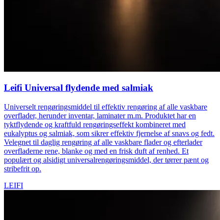
Leifi Universal flydende med salmiak
Universelt rengøringsmiddel til effektiv rengøring af alle vaskbare
overflader, herunder inventar, laminater m.m. Produktet har en
tyktflydende og kraftfuld rengøringseffekt kombineret med
eukalyptus og salmiak, som sikrer effektiv fjernelse af snavs og fedt.
Velegnet til daglig rengøring af alle vaskbare flader og efterlader
overfladerne rene, blanke og med en frisk duft af renhed. Et
populært og alsidigt universalrengøringsmiddel, der tørrer pænt og
stribefrit op.
LEIFI