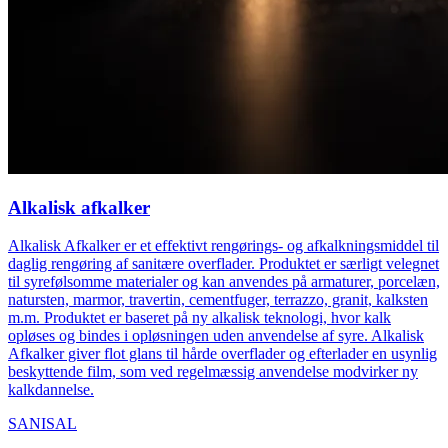
Alkalisk afkalker
Alkalisk Afkalker er et effektivt rengørings‑ og afkalkningsmiddel til
daglig rengøring af sanitære overflader. Produktet er særligt velegnet
til syrefølsomme materialer og kan anvendes på armaturer, porcelæn,
natursten, marmor, travertin, cementfuger, terrazzo, granit, kalksten
m.m. Produktet er baseret på ny alkalisk teknologi, hvor kalk
opløses og bindes i opløsningen uden anvendelse af syre. Alkalisk
Afkalker giver flot glans til hårde overflader og efterlader en usynlig
beskyttende film, som ved regelmæssig anvendelse modvirker ny
kalkdannelse.
SANISAL