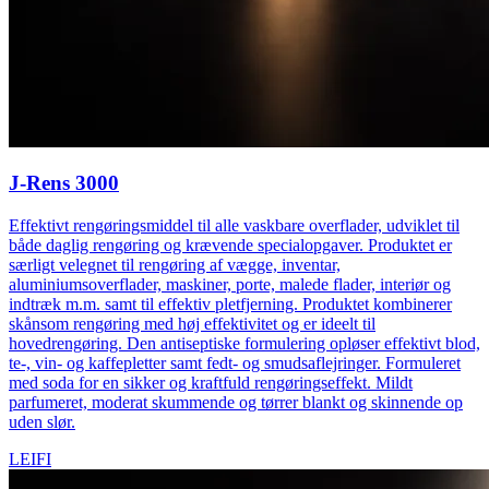
J-Rens 3000
Effektivt rengøringsmiddel til alle vaskbare overflader, udviklet til
både daglig rengøring og krævende specialopgaver. Produktet er
særligt velegnet til rengøring af vægge, inventar,
aluminiumsoverflader, maskiner, porte, malede flader, interiør og
indtræk m.m. samt til effektiv pletfjerning. Produktet kombinerer
skånsom rengøring med høj effektivitet og er ideelt til
hovedrengøring. Den antiseptiske formulering opløser effektivt blod,
te‑, vin‑ og kaffepletter samt fedt‑ og smudsaflejringer. Formuleret
med soda for en sikker og kraftfuld rengøringseffekt. Mildt
parfumeret, moderat skummende og tørrer blankt og skinnende op
uden slør.
LEIFI