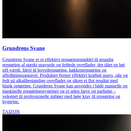
Grundrens Svane
Grundrens Svane er et effektivt rengøringsmiddel til grundig
rengøring af stærkt snavsede og fedtede overflader, der tåler en høj
pH-værdi. Ideel til hovedrengøring, køkkenrengøring og
affedtningsopgaver. Produktet fjerner effektivt kraftigt snavs, olie og
fedt på alkalibestandige overflader og sikrer et flot resultat med
blank optørring. Grundrens Svane kan anvendes i både manuelle og
maskinelle rengøringssystemer og er uden farve og parfume –
velegnet til professionelle miljøer med høje krav til rengøring og
hygiejne.
TAIZON