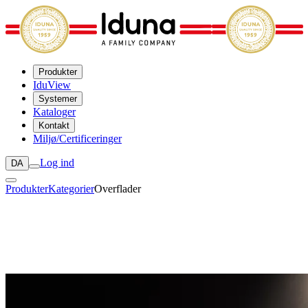
Produkter
IduView
Systemer
Kataloger
Kontakt
Miljø/Certificeringer
Log ind
DA
Produkter
Kategorier
Overflader