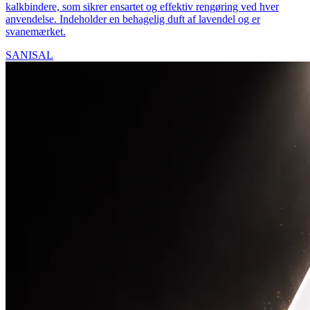
kalkbindere, som sikrer ensartet og effektiv rengøring ved hver
anvendelse. Indeholder en behagelig duft af lavendel og er
svanemærket.
SANISAL