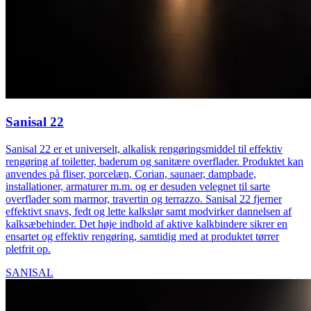
Sanisal 22
Sanisal 22 er et universelt, alkalisk rengøringsmiddel til effektiv
rengøring af toiletter, baderum og sanitære overflader. Produktet kan
anvendes på fliser, porcelæn, Corian, saunaer, dampbade,
installationer, armaturer m.m. og er desuden velegnet til sarte
overflader som marmor, travertin og terrazzo. Sanisal 22 fjerner
effektivt snavs, fedt og lette kalkslør samt modvirker dannelsen af
kalksæbehinder. Det høje indhold af aktive kalkbindere sikrer en
ensartet og effektiv rengøring, samtidig med at produktet tørrer
pletfrit op.
SANISAL