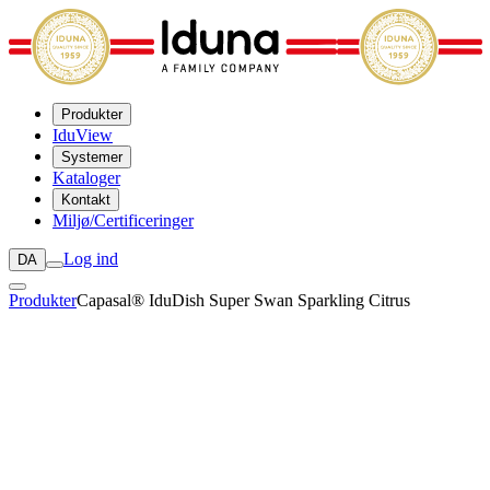
Produkter
IduView
Systemer
Kataloger
Kontakt
Miljø/Certificeringer
Log ind
DA
Produkter
Capasal® IduDish Super Swan Sparkling Citrus