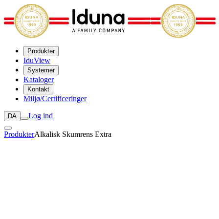
Produkter
IduView
Systemer
Kataloger
Kontakt
Miljø/Certificeringer
Log ind
DA
Produkter
Alkalisk Skumrens Extra