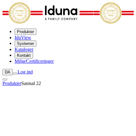
Produkter
IduView
Systemer
Kataloger
Kontakt
Miljø/Certificeringer
Log ind
DA
Produkter
Sanisal 22