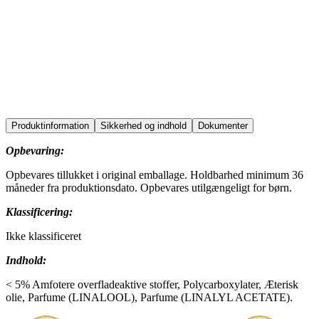
bathrooms
surfaces
education
food
horeca
office
production
sports
transport
Produktinformation
Sikkerhed og indhold
Dokumenter
Opbevaring:
Opbevares tillukket i original emballage. Holdbarhed minimum 36
måneder fra produktionsdato. Opbevares utilgængeligt for børn.
Klassificering:
Ikke klassificeret
Indhold:
< 5% Amfotere overfladeaktive stoffer, Polycarboxylater, Æterisk
olie, Parfume (LINALOOL), Parfume (LINALYL ACETATE).