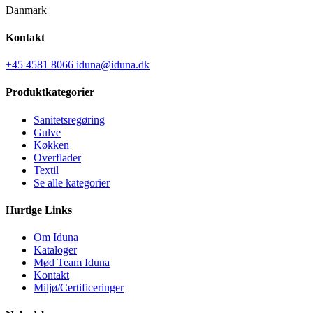
Danmark
Kontakt
+45 4581 8066
iduna@iduna.dk
Produktkategorier
Sanitetsregøring
Gulve
Køkken
Overflader
Textil
Se alle kategorier
Hurtige Links
Om Iduna
Kataloger
Mød Team Iduna
Kontakt
Miljø/Certificeringer