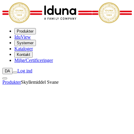
Produkter
IduView
Systemer
Kataloger
Kontakt
Miljø/Certificeringer
Log ind
DA
Produkter
Skyllemiddel Svane