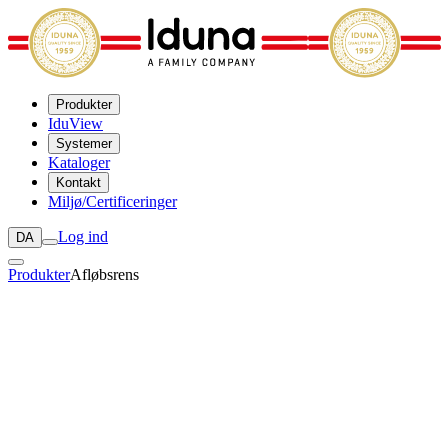
Produkter
IduView
Systemer
Kataloger
Kontakt
Miljø/Certificeringer
Log ind
DA
Produkter
Afløbsrens