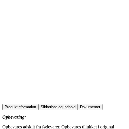
En hurtigtvirkende og effektiv afløbsrens, udviklet til afhjælpning 
helt eller delvist tilstoppede afløb. Produktet er velegnet til alle typ
afløb og arbejder effektivt mod fedtaflejringer, hår, madrester og
slam.
Den gelbaserede formulering giver en forbedret vedhæftning i
afløbet, hvilket sikrer en mere målrettet og effektiv opløsning af
propper og belægninger.
Ideel til både forebyggende vedligeholdelse og hurtig løsning af
tilstoppede afløb i køkkener, badeværelser og andre sanitære
områder.
bathrooms
kitchen
education
food
horeca
office
production
sports
transport
Produktinformation
Sikkerhed og indhold
Dokumenter
Opbevaring:
Opbevares adskilt fra fødevarer. Opbevares tillukket i original