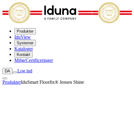
Produkter
IduView
Systemer
Kataloger
Kontakt
Miljø/Certificeringer
Log ind
DA
Produkter
IduSmart Floorfix® Jensen Shine