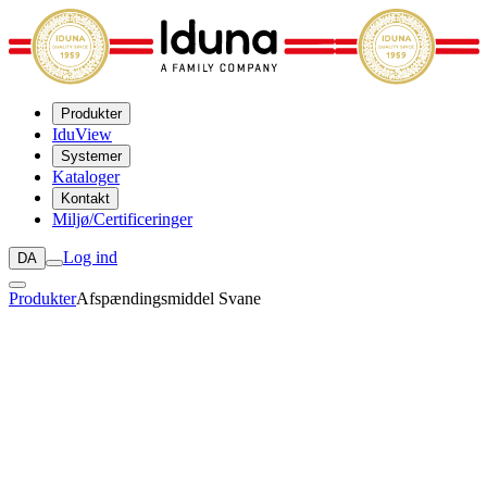
Produkter
IduView
Systemer
Kataloger
Kontakt
Miljø/Certificeringer
Log ind
DA
Produkter
Afspændingsmiddel Svane