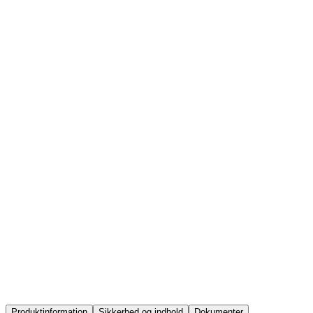
Afspændingsmiddel Svane
kitchen
food
horeca
Produktinformation
Sikkerhed og indhold
Dokumenter