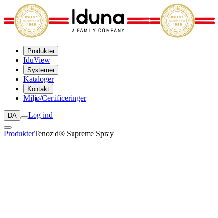
Produkter
IduView
Systemer
Kataloger
Kontakt
Miljø/Certificeringer
Log ind
DA
Produkter
Tenozid® Supreme Spray