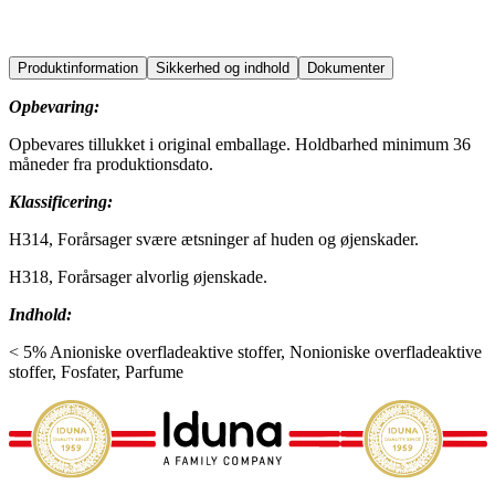
education
food
horeca
office
production
sports
transport
Produktinformation
Sikkerhed og indhold
Dokumenter
Opbevaring:
Opbevares tillukket i original emballage. Holdbarhed minimum 36
måneder fra produktionsdato.
Klassificering:
H314, Forårsager svære ætsninger af huden og øjenskader.
H318, Forårsager alvorlig øjenskade.
Indhold:
< 5% Anioniske overfladeaktive stoffer, Nonioniske overfladeaktive
stoffer, Fosfater, Parfume