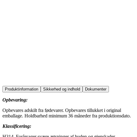
disinfection
floors
education
food
horeca
office
production
sports
Produktinformation
Sikkerhed og indhold
Dokumenter
Opbevaring:
Opbevares adskilt fra fødevarer. Opbevares tillukket i original
emballage. Holdbarhed minimum 36 måneder fra produktionsdato.
Klassificering:
H314, Forårsager svære ætsninger af huden og øjenskader.