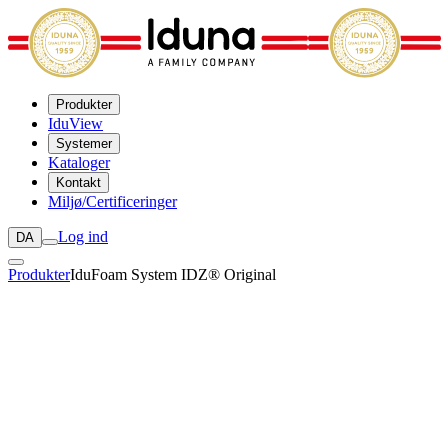
Produkter
IduView
Systemer
Kataloger
Kontakt
Miljø/Certificeringer
Log ind
DA
Produkter
IduFoam System IDZ® Original